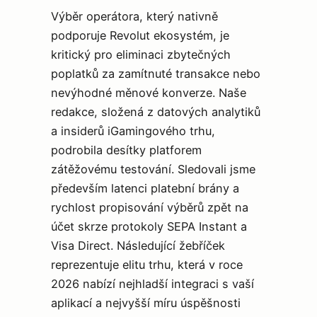
Výběr operátora, který nativně
podporuje Revolut ekosystém, je
kritický pro eliminaci zbytečných
poplatků za zamítnuté transakce nebo
nevýhodné měnové konverze. Naše
redakce, složená z datových analytiků
a insiderů iGamingového trhu,
podrobila desítky platforem
zátěžovému testování. Sledovali jsme
především latenci platební brány a
rychlost propisování výběrů zpět na
účet skrze protokoly SEPA Instant a
Visa Direct. Následující žebříček
reprezentuje elitu trhu, která v roce
2026 nabízí nejhladší integraci s vaší
aplikací a nejvyšší míru úspěšnosti