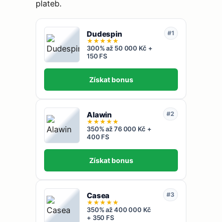
plateb.
Dudespin
#1
★
★
★
★
★
300% až 50 000 Kč +
150 FS
Získat bonus
Alawin
#2
★
★
★
★
★
350% až 76 000 Kč +
400 FS
Získat bonus
Casea
#3
★
★
★
★
★
350% až 400 000 Kč
+ 350 FS