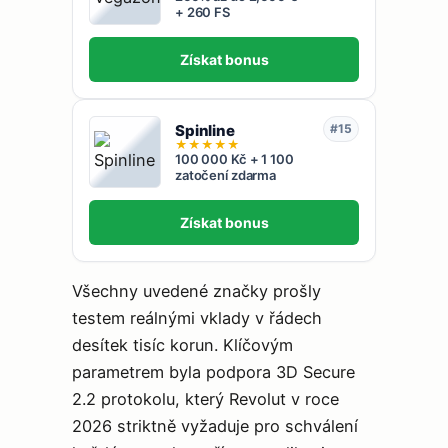
+ 260 FS
Získat bonus
Spinline
#15
★
★
★
★
★
100 000 Kč + 1 100
zatočení zdarma
Získat bonus
Všechny uvedené značky prošly
testem reálnými vklady v řádech
desítek tisíc korun. Klíčovým
parametrem byla podpora 3D Secure
2.2 protokolu, který Revolut v roce
2026 striktně vyžaduje pro schválení