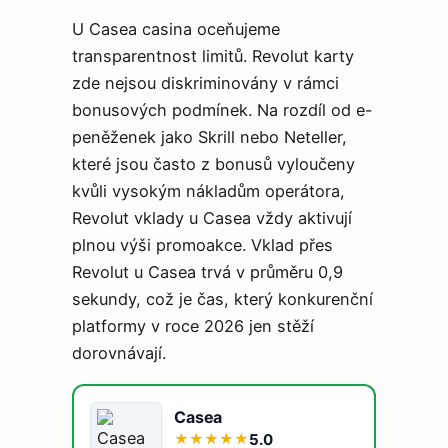
U Casea casina oceňujeme
transparentnost limitů. Revolut karty
zde nejsou diskriminovány v rámci
bonusových podmínek. Na rozdíl od e-
peněženek jako Skrill nebo Neteller,
které jsou často z bonusů vyloučeny
kvůli vysokým nákladům operátora,
Revolut vklady u Casea vždy aktivují
plnou výši promoakce. Vklad přes
Revolut u Casea trvá v průměru 0,9
sekundy, což je čas, který konkurenční
platformy v roce 2026 jen stěží
dorovnávají.
Casea
5.0
★
★
★
★
★