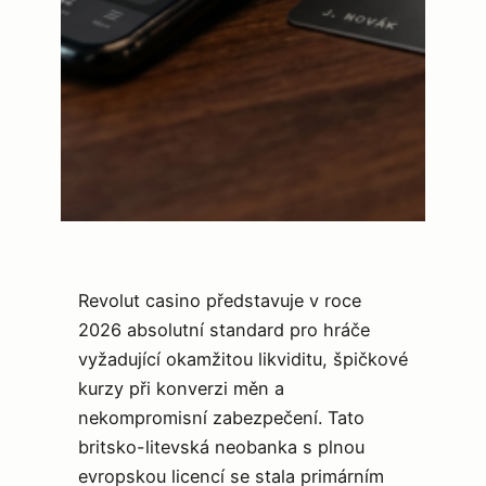
Revolut casino představuje v roce
2026 absolutní standard pro hráče
vyžadující okamžitou likviditu, špičkové
kurzy při konverzi měn a
nekompromisní zabezpečení. Tato
britsko-litevská neobanka s plnou
evropskou licencí se stala primárním