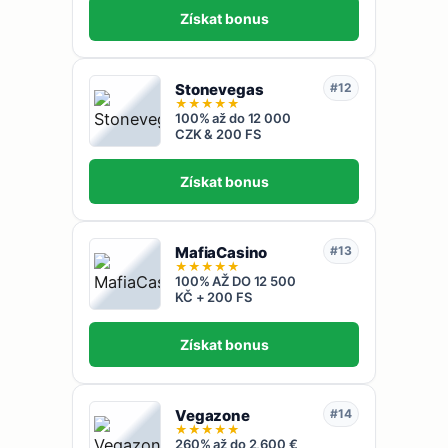
Získat bonus
Stonevegas
#12
★
★
★
★
★
100% až do 12 000
CZK & 200 FS
Získat bonus
MafiaCasino
#13
★
★
★
★
★
100% AŽ DO 12 500
KČ + 200 FS
Získat bonus
Vegazone
#14
★
★
★
★
★
260% až do 2,600 €