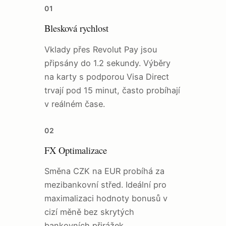
01
Blesková rychlost
Vklady přes Revolut Pay jsou
připsány do 1.2 sekundy. Výběry
na karty s podporou Visa Direct
trvají pod 15 minut, často probíhají
v reálném čase.
02
FX Optimalizace
Směna CZK na EUR probíhá za
mezibankovní střed. Ideální pro
maximalizaci hodnoty bonusů v
cizí měně bez skrytých
bankovních přirážek.