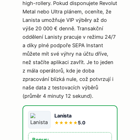
high-rollery. Pokud disponujete Revolut
Metal nebo Ultra plánem, oceníte, že
Lanista umožňuje VIP výběry až do
výše 20 000 € denně. Transakční
oddělení Lanisty pracuje v režimu 24/7
a díky plné podpoře SEPA Instant
můžete mít své výhry na účtu dříve,
než stačíte aplikaci zavřít. Je to jeden
z mála operátorů, kde je doba
zpracování blízká nule, což potvrzují i
naše data z testovacích výběrů
(průměr 4 minuty 12 sekund).
Lanista
5.0
★
★
★
★
★
Bonus: