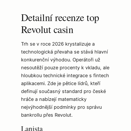
Detailní recenze top
Revolut casin
Trh se v roce 2026 krystalizuje a
technologická převaha se stává hlavní
konkurenční výhodou. Operátoři už
nesoutěží pouze procenty k vkladu, ale
hloubkou technické integrace s fintech
aplikacemi. Zde je pětice lídrů, kteří
definují současný standard pro české
hráče a nabízejí matematicky
nejvýhodnější podmínky pro správu
bankrollu přes Revolut.
Lanista