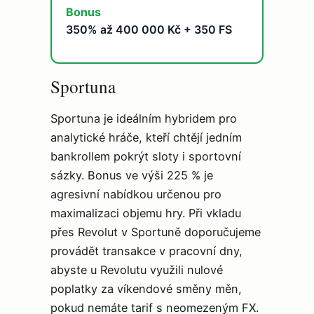
Bonus
350% až 400 000 Kč + 350 FS
Sportuna
Sportuna je ideálním hybridem pro
analytické hráče, kteří chtějí jedním
bankrollem pokrýt sloty i sportovní
sázky. Bonus ve výši 225 % je
agresivní nabídkou určenou pro
maximalizaci objemu hry. Při vkladu
přes Revolut v Sportuně doporučujeme
provádět transakce v pracovní dny,
abyste u Revolutu využili nulové
poplatky za víkendové směny měn,
pokud nemáte tarif s neomezeným FX.