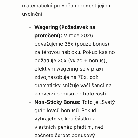
matematická pravděpodobnost jejich
uvolnění.
Wagering (Požadavek na
protočení):
V roce 2026
považujeme 35x (pouze bonus)
za férovou nabídku. Pokud kasino
požaduje 35x (vklad + bonus),
efektivní wagering se v praxi
zdvojnásobuje na 70x, což
dramaticky snižuje vaši šanci na
konverzi bonusu do hotovosti.
Non-Sticky Bonus:
Toto je „Svatý
grál“ lovců bonusů. Pokud
vyhrajete velkou částku z
vlastních peněz předtím, než
začnete čerpat bonusový