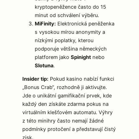
kryptopeněžence často do 15
minut od schválení výběru.
MiFinity:
Elektronická peněženka
s vysokou mírou anonymity a
nízkými poplatky, kterou
podporuje většina německých
platforem jako
Spinight
nebo
Slotuna
.
Insider tip:
Pokud kasino nabízí funkci
„Bonus Crab“, rozhodně ji aktivujte.
Jde o unikátní gamifikační prvek, kde
každý den získáte zdarma pokus na
virtuálním klešťovém automatu. Výhry
z této minihry často nemají žádné
podmínky protočení a představují čistý
zisk.