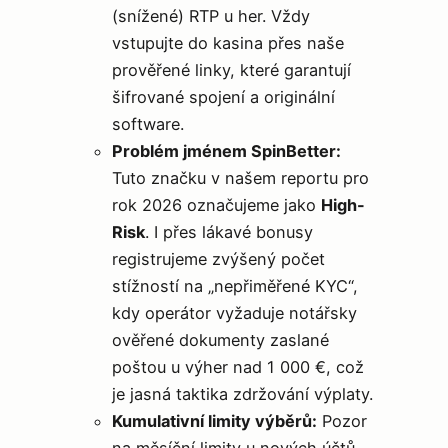
(snížené) RTP u her. Vždy
vstupujte do kasina přes naše
prověřené linky, které garantují
šifrované spojení a originální
software.
Problém jménem SpinBetter:
Tuto značku v našem reportu pro
rok 2026 označujeme jako
High-
Risk
. I přes lákavé bonusy
registrujeme zvýšený počet
stížností na „nepřiměřené KYC“,
kdy operátor vyžaduje notářsky
ověřené dokumenty zaslané
poštou u výher nad 1 000 €, což
je jasná taktika zdržování výplaty.
Kumulativní limity výběrů:
Pozor