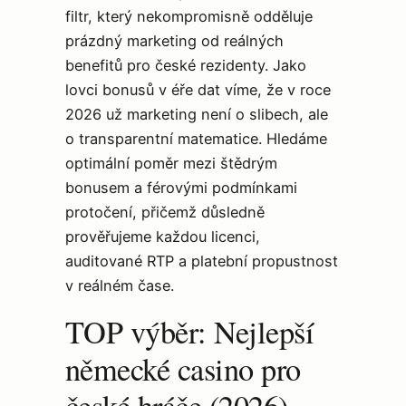
filtr, který nekompromisně odděluje
prázdný marketing od reálných
benefitů pro české rezidenty. Jako
lovci bonusů v éře dat víme, že v roce
2026 už marketing není o slibech, ale
o transparentní matematice. Hledáme
optimální poměr mezi štědrým
bonusem a férovými podmínkami
protočení, přičemž důsledně
prověřujeme každou licenci,
auditované RTP a platební propustnost
v reálném čase.
TOP výběr: Nejlepší
německé casino pro
české hráče (2026)