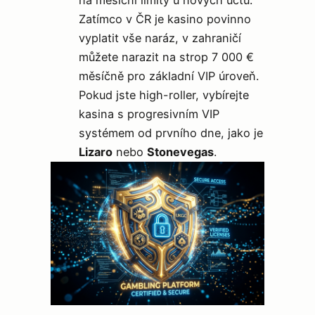
na měsíční limity u nových účtů.
Zatímco v ČR je kasino povinno
vyplatit vše naráz, v zahraničí
můžete narazit na strop 7 000 €
měsíčně pro základní VIP úroveň.
Pokud jste high-roller, vybírejte
kasina s progresivním VIP
systémem od prvního dne, jako je
Lizaro
nebo
Stonevegas
.