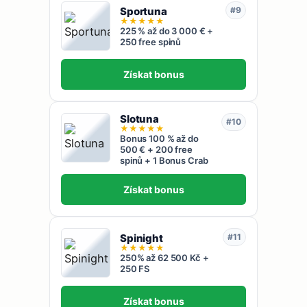
Sportuna
#9
★
★
★
★
★
225 % až do 3 000 € +
250 free spinů
Získat bonus
Slotuna
#10
★
★
★
★
★
Bonus 100 % až do
500 € + 200 free
spinů + 1 Bonus Crab
Získat bonus
Spinight
#11
★
★
★
★
★
250% až 62 500 Kč +
250 FS
Získat bonus