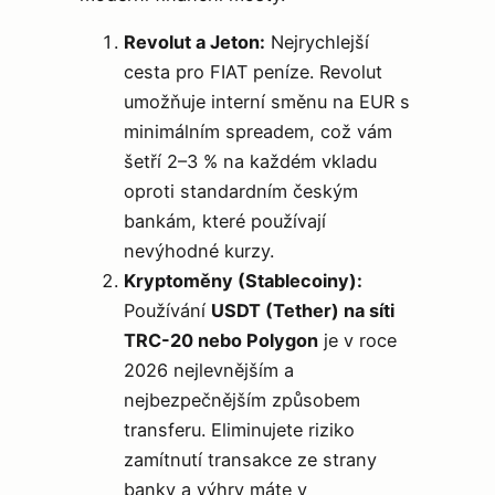
Revolut a Jeton:
Nejrychlejší
cesta pro FIAT peníze. Revolut
umožňuje interní směnu na EUR s
minimálním spreadem, což vám
šetří 2–3 % na každém vkladu
oproti standardním českým
bankám, které používají
nevýhodné kurzy.
Kryptoměny (Stablecoiny):
Používání
USDT (Tether) na síti
TRC-20 nebo Polygon
je v roce
2026 nejlevnějším a
nejbezpečnějším způsobem
transferu. Eliminujete riziko
zamítnutí transakce ze strany
banky a výhry máte v