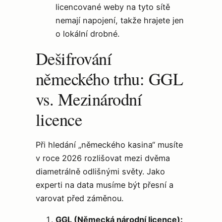
licencované weby na tyto sítě
nemají napojení, takže hrajete jen
o lokální drobné.
Dešifrování
německého trhu: GGL
vs. Mezinárodní
licence
Při hledání „německého kasina“ musíte
v roce 2026 rozlišovat mezi dvěma
diametrálně odlišnými světy. Jako
experti na data musíme být přesní a
varovat před záměnou.
GGL (Německá národní licence):