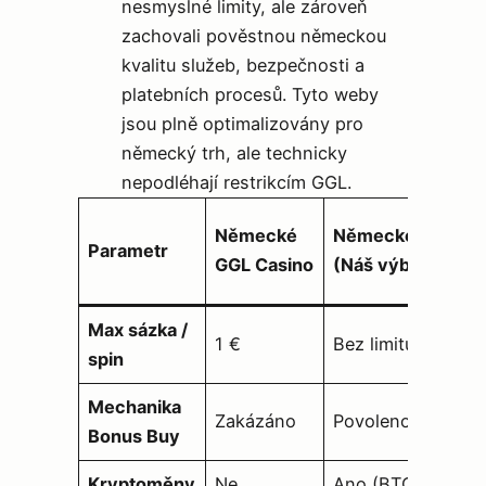
nesmyslné limity, ale zároveň
zachovali pověstnou německou
kvalitu služeb, bezpečnosti a
platebních procesů. Tyto weby
jsou plně optimalizovány pro
německý trh, ale technicky
nepodléhají restrikcím GGL.
Německé
Německé/Meziná
Parametr
GGL Casino
(Náš výběr)
Max sázka /
1 €
Bez limitu (vysoká
spin
Mechanika
Zakázáno
Povoleno
Bonus Buy
Kryptoměny
Ne
Ano (BTC, USDT, 