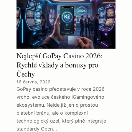
Nejlepší GoPay Casino 2026:
Rychlé vklady a bonusy pro
Čechy
16 června, 2026
GoPay casino představuje v roce 2026
vrchol evoluce českého iGamingového
ekosystému. Nejde již jen o prostou
platební bránu, ale o komplexní
technologický uzel, který plně integruje
standardy Open…