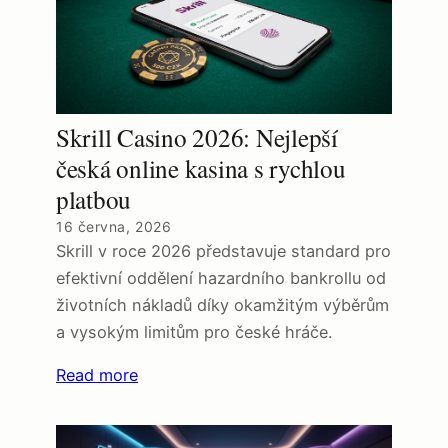
Skrill Casino 2026: Nejlepší
česká online kasina s rychlou
platbou
16 června, 2026
Skrill v roce 2026 představuje standard pro
efektivní oddělení hazardního bankrollu od
životních nákladů díky okamžitým výběrům
a vysokým limitům pro české hráče.
Read more